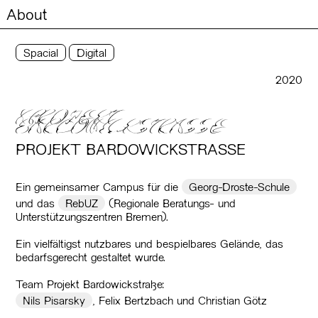
About
Spacial
Digital
2020
xProjekt
Bardowickstrasse
PROJEKT BARDOWICKSTRASSE
Ein gemeinsamer Campus für die
Georg-Droste-Schule
und das
RebUZ
(Regionale Beratungs- und
Unterstützungszentren Bremen).
Ein vielfältigst nutzbares und bespielbares Gelände, das
bedarfsgerecht gestaltet wurde.
Team Projekt Bardowickstraße:
Nils Pisarsky
, Felix Bertzbach und Christian Götz